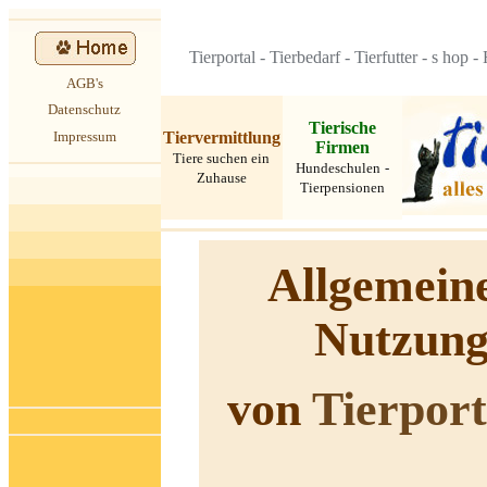
Tierportal
-
Tierbedarf
-
Tierfutter
-
s
hop
-
AGB's
Datenschutz
Tierische
Tiervermittlung
Impressum
Firmen
Tiere suchen ein
Hundeschulen
-
Zuhause
Tierpensionen
Allgemeine
Nutzung
von
Tierpor