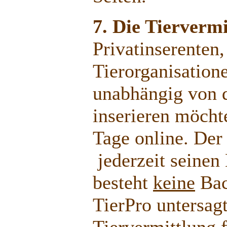
7. Die Tierverm
Privatinserenten,
Tierorganisation
unabhängig von d
inserieren möcht
Tage online. Der
jederzeit seinen
besteht
keine
Bac
TierPro untersag
Tiervermittlung f