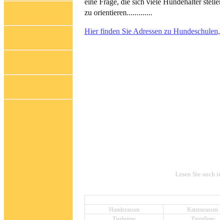
eine Frage, die sich viele Hundehalter stell
zu orientieren.............
Hier finden Sie Adressen zu Hundeschulen,
Lesen Sie auch i
Hunderassen
Katzenrassen
Tierheime
Tierpflege