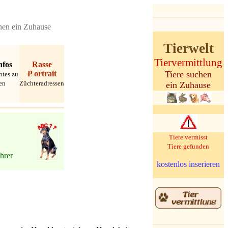
hen ein Zuhause
Tierwelt
Tiervermittlung
nfos
Rasse
P
ortrait
Tiere suchen
ntes zu
en
Züchteradressen
ein Zuhause
Tiere vermisst
Tiere gefunden
Ihrer
kostenlos inserieren