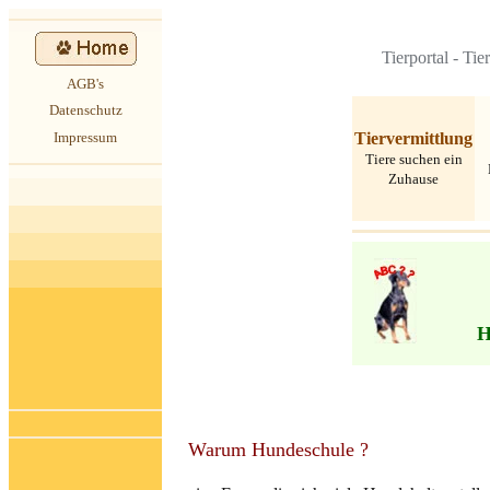
Tierportal
-
Tie
AGB's
Datenschutz
Tiervermittlung
Impressum
Tiere suchen ein
Zuhause
H
Warum Hundeschule ?