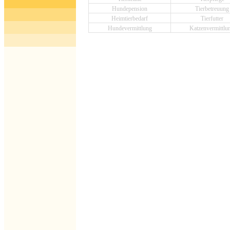
Hundepension
Tierbetreuung
Heimtierbedarf
Tierfutter
Hundevermittlung
Katzenvermittlu