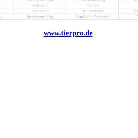
Tierfriedhof
Tierinfos
Tierzubehör
Heimtierbedarf
Ha
ng
Pferdevermittlung
Händler für Tierbedarf
T
www.tierpro.de
.