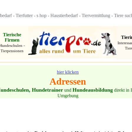
rbedarf
-
Tierfutter
-
s
hop
-
Haustierbedarf
-
Tiervermittlung
-
Tiere suc
Tierische
Tieri
Firmen
Interessa
Hundeschulen
-
Tier
Tierpensionen
hier klicken
Adressen
undeschulen, Hundetrainer
Hundeausbildung
und
direkt in 
Umgebung