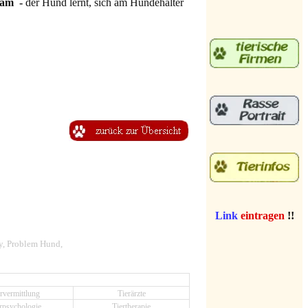
sam
-
der Hund lernt, sich am Hundehalter
Link
eintragen
!!
y
,
Problem Hund,
rvermittlung
Tierärzte
rpsychologie
Tiertherapie