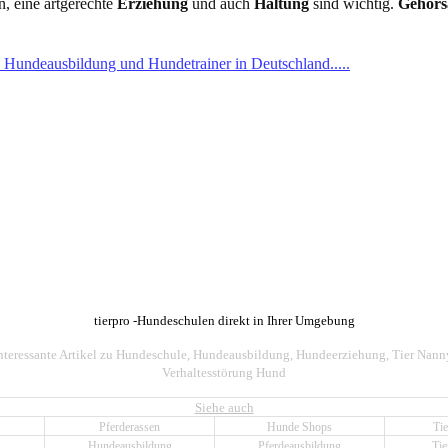
en, eine artgerechte
Erziehung
und auch
Haltung
sind wichtig.
Gehor
 Hundeausbildung und Hundetrainer in Deutschland.....
tierpro -Hundeschulen direkt in Ihrer Umgebung
nteressante Artikel zu
Hundeschule
,
Hundeausbildung
,
Hundeerziehung,
Tier Nann
Verhaltesstörung Hund
Siehe auch
Pferderassen
Hunde Shops
Tie
Hundeausbildung
Pferdeausbildung
Tie