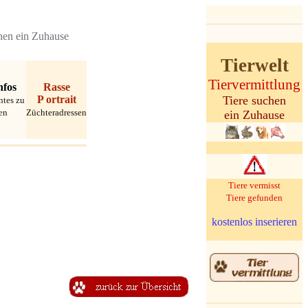
hen ein Zuhause
Tierwelt
Tiervermittlung
nfos
Rasse
P
ortrait
Tiere suchen
ntes zu
en
Züchteradressen
ein Zuhause
Tiere vermisst
Tiere gefunden
kostenlos inserieren