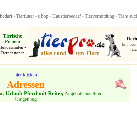
rbedarf
-
Tierfutter
-
s
hop
-
Haustierbedarf
-
Tiervermittlung
-
Tiere suc
Tierische
Tieri
Firmen
Interessa
Hundeschulen
-
Tier
Tierpensionen
hier klicken
Adressen
n, Urlaub Pferd mit Reiter,
Angebote aus Ihrer
Umgebung