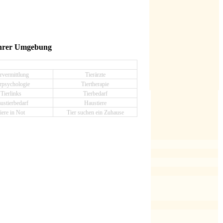
 Ihrer Umgebung
rvermittlung
Tierärzte
rpsychologie
Tiertherapie
Tierlinks
Tierbedarf
ustierbedarf
Haustiere
iere in Not
Tier suchen ein Zuhause