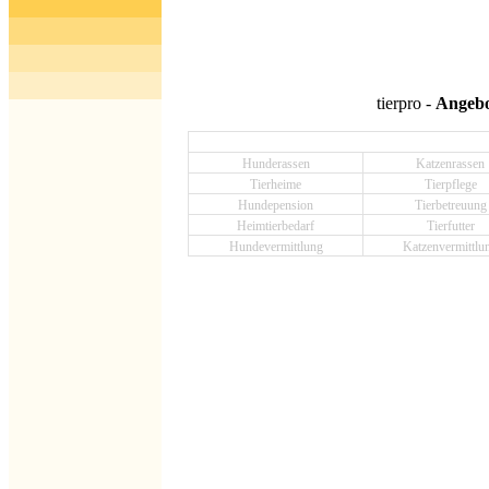
tierpro -
Angebot
Hunderassen
Katzenrassen
Tierheime
Tierpflege
Hundepension
Tierbetreuung
Heimtierbedarf
Tierfutter
Hundevermittlung
Katzenvermittlu