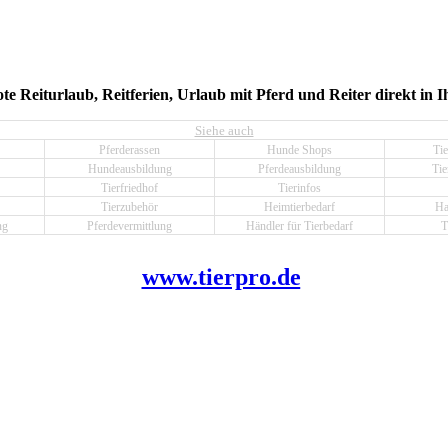
e Reiturlaub, Reitferien, Urlaub mit Pferd und Reiter direkt in
Siehe auch
Pferderassen
Hunde Shops
Tie
Hundeausbildung
Pferdeausbildung
Tie
Tierfriedhof
Tierinfos
Tierzubehör
Heimtierbedarf
Ha
ng
Pferdevermittlung
Händler für Tierbedarf
T
www.tierpro.de
.