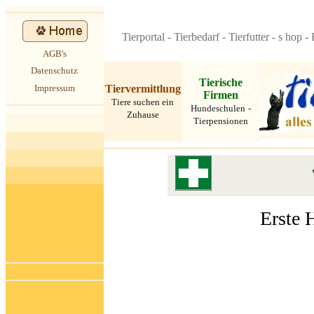
Tierportal
-
Tierbedarf
-
Tierfutter
-
s
hop
-
AGB's
Datenschutz
Tierische
Tiervermittlung
Impressum
Firmen
Tiere suchen ein
Hundeschulen
-
Zuhause
Tierpensionen
Erste 