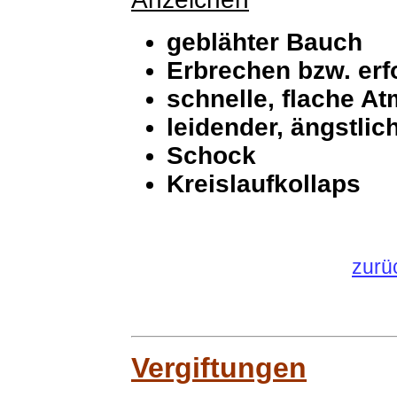
geblähter Bauch
Erbrechen bzw. erf
schnelle, flache A
leidender, ängstli
Schock
Kreislaufkollaps
zurü
Vergiftungen