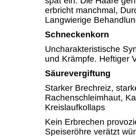
spät ein. Die Haare ge
erbricht manchmal, Durc
Langwierige Behandlun
Schneckenkorn
Uncharakteristische S
und Krämpfe. Heftiger V
Säurevergiftung
Starker Brechreiz, star
Rachenschleimhaut, Ka
Kreislaufkollaps
Kein Erbrechen provozi
Speiseröhre verätzt wür